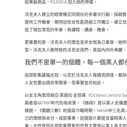
妝美髮商品，50,000人加入她的帝國。
沃克夫人建立的經營模式同現在的多層次行銷，採銷售員d
提供工作機會，期待這些女性能透過工作獨立、建立信
造了現在常見的年會，有課程、講座、晚會。
更重要的是，沃克夫人的理念並非女悅為己者容，她所
型。沃克夫人期待她的沃克女孩們，是由內向外美麗，
我們不是單一的個體，每一個黑人都
這部影集篇幅太短，以至於沃克夫人每遇見困境，都快
人女性要出頭非常簡單，但事實並非如此。
以女主角奧塔薇亞·萊諾拉·史班森（Octavia Leno
兩者皆以1960年代的為背景。《姊妹》是以黑人女
樣貌。《關鍵少數》則描寫冷戰時期，NASA中三名
己的理想與本分，成就事業。這兩部片都提及當時黑人
會。也許是因此部影集聚焦的世界主要是以黑人為主的