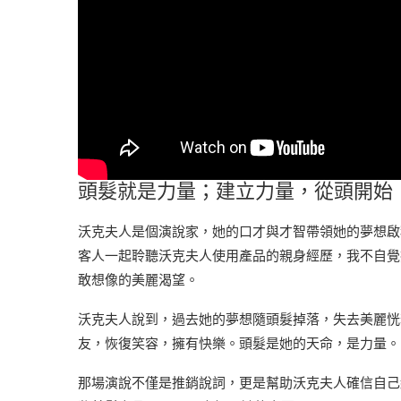
頭髮就是力量；建立力量，從頭開始
沃克夫人是個演說家，她的口才與才智帶領她的夢想啟
客人一起聆聽沃克夫人使用產品的親身經歷，我不自覺
敢想像的美麗渴望。
沃克夫人說到，過去她的夢想隨頭髮掉落，失去美麗恍
友，恢復笑容，擁有快樂。頭髮是她的天命，是力量。
那場演說不僅是推銷說詞，更是幫助沃克夫人確信自己