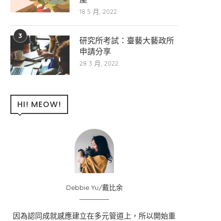
18 5 月, 2022
3
研究所考試：臺藝大藝政所
申請分享
28 3 月, 2022
HI! MEOW!
Debbie Yu/戴比余
因為認同成就感應建立在多元管道上，所以開始重