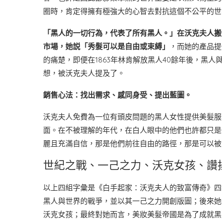
圈時，肯定得擁有極強大的心智去對抗這個不公平的世
「黑人的一切行為，代表了所有黑人。」在沃克夫人搬
市場，她説「秀髮可以是自由或束縛」
，而她的產品提
的痛楚，即便在1863年林肯解放黑人40餘年後，黑
想，被沃克夫人提及了。
銷售心法：找出需求、感同身受、提出藍圖。
沃克夫人免費為一位有頭皮問題的黑人女性提供美髮服
面。在不被理解的年代，在白人眼中的他們也許都只是
麗且充滿自信，那是他們前往自由的路徑，那是可以被
世紀之戰、一己之力、沃克女孩、讚
以上四組字彙是《白手起家：沃克夫人的致富傳奇》四
黑人與世界的戰爭，並以其一己之力開創版圖；後來她
沃克女孩；最終對她而言，美妝美髮帝國是為了成就黑