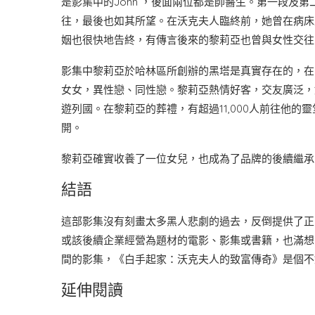
是影集中的John ，後面兩位都是帥醫生。第一段及
往，最後也如其所望。在沃克夫人臨終前，她曾在病床
姻也很快地告終，有傳言後來的黎莉亞也曾與女性交往
影集中黎莉亞於哈林區所創辦的黑塔是真實存在的，在
女女，異性戀、同性戀。黎莉亞熱情好客，交友廣泛，
遊列國。在黎莉亞的葬禮，有超過11,000人前往他
開。
黎莉亞確實收養了一位女兒，也成為了品牌的後續繼承
結語
這部影集沒有刻畫太多黑人悲劇的過去，反倒提供了正向開朗
或該後續企業經營為題材的電影、影集或書籍，也滿想
間的影集，《白手起家：沃克夫人的致富傳奇》是個不
延伸閱讀