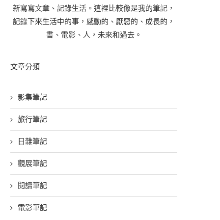
新寫寫文章、記錄生活。這裡比較像是我的筆記，
記錄下來生活中的事，感動的、厭惡的、成長的，
書、電影、人，未來和過去。
文章分類
影集筆記
旅行筆記
日雜筆記
觀展筆記
閱讀筆記
電影筆記