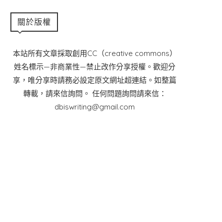
關於版權
本站所有文章採取創用CC（creative commons）
姓名標示—非商業性—禁止改作分享授權。歡迎分
享，唯分享時請務必設定原文網址超連結。如整篇
轉載，請來信詢問。 任何問題詢問請來信：
dbiswriting@gmail.com