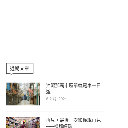
近期文章
沖繩那霸市區單軌電車一日
遊
8 9 月, 2024
再見，最後一次和你說再見
——禮體經驗