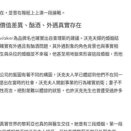
在，並曾在報紙上上演一段論戰。
價值差異、酗酒、外遇真實存在
 Walker為品牌名也確實出自查理斯的建議。沃克夫婦的婚姻結
生確實有外遇且有酗酒問題，其外遇對象的角色背景也與事實相
生與朵拉的婚姻並不幸福，他甚至用地獄來形容這段婚姻，而他
公司的藍圖有著不同的構圖，沃克夫人早已體認到他們不在同一
wood提出在當時的社會，沃克夫人開創事業的行為確實前衛；妻子不
性而言，絕對是難以體諒的狀態，也許沃克先生也曾遭受過許多
真實世界的黎莉亞也真的與醫生交往。她曾有三段婚姻，第一段