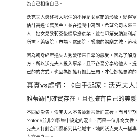
為自己相信自己。
沃克夫人最終被人記住的不僅是女富商的形象，變得富
估計高達10萬美金，並在遺囑中寫到，希望公司未來
人。她女兒黎莉亞後續承擔家業，並在印第安納波利斯市，
所需，美容院、市場、電影院、餐廳的娛樂之城，這棟
因為親身經歷過失去秀髮帶來自卑的感受，因為了解身
方，所以沃克夫人投入事業，且不吝嗇分享給他人。提
己的的方式，也因為她擁有如此宏願，才使她擁更遠的
真實vs虛構：《白手起家：沃克夫
雅蒂羅門確實存在，且也擁有自己的美髮
不同於影集，沃克夫人不曾被雅蒂當面羞辱，而且早期的她
Malone並非如影集中設定的混血，而是一位非裔女
克夫人打對台而遷移到其他城市，她同沃克夫人一樣專
女富豪之一。