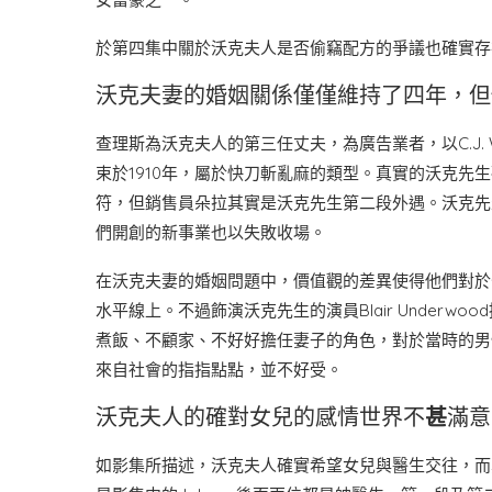
於第四集中關於沃克夫人是否偷竊配方的爭議也確實存
沃克夫妻的婚姻關係僅僅維持了四年，但
查理斯為沃克夫人的第三任丈夫，為廣告業者，以C.J.
束於1910年，屬於快刀斬亂麻的類型。真實的沃克先
符，但銷售員朵拉其實是沃克先生第二段外遇。沃克先
們開創的新事業也以失敗收場。
在沃克夫妻的婚姻問題中，價值觀的差異使得他們對於
水平線上。不過飾演沃克先生的演員Blair Under
煮飯、不顧家、不好好擔任妻子的角色，對於當時的男
來自社會的指指點點，並不好受。
沃克夫人的確對女兒的感情世界不
甚
滿意
如影集所描述，沃克夫人確實希望女兒與醫生交往，而