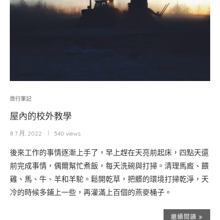
旅行筆記
屋內的校外教學
8 7 月, 2022
540 views
後來工作的事情逐漸上手了，早上趕在天亮前起床，四點天還
前完成事情，偶爾幫忙煮飯，每天洗碗與打掃。清理馬廄、餵
雞、馬、牛、羊和羊駝。鬆開乾草，把髒的環境打掃乾淨，天
冷的時候多鋪上一些，再灌滿上百個的燕麥桶子。
繼續閱讀