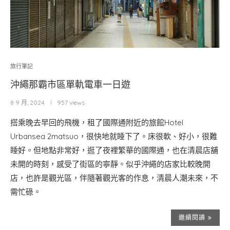
旅行筆記
沖繩那霸市區單軌電車一日遊
8 9 月, 2024
957 views
搭乘晚去早回的飛機，租了國際通附近的旅館Hotel
Urbansea 2matsuo，很快地就睡下了。床很軟、好小，很難
睡好。但地點非常好，逛了夜裡繁華的國際通，也在清晨店舖
未開的時刻，感受了街區的寧靜。似乎沖繩的店家比較晚開
店，也許是觀光區，伴隨著觀光客的作息，清晨人潮未來，不
需忙碌。
繼續閱讀