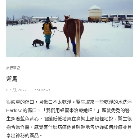
旅行筆記
遛馬
8 3 月, 2022
551 views
很嚴重的傷口，且傷口不太乾淨。醫生取來一些乾淨的水洗淨
HerIssa的傷口，「我們用蜂蜜來治療她吧！」頭髮禿禿的醫
生穿著藍色背心，眼鏡低低地架在鼻梁上頭輕輕地說。醫生很
適合當怪醫，感覺有什麼病痛他會輕輕地告訴妳如何診療並且
拿出神秘的藥品。