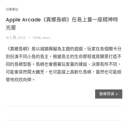
日雜筆記
Apple Arcade《異鄉島嶼》在島上蓋一座精神時
光屋
18 5 月, 2022
3946 views
《異鄉島嶼》是以城鎮模擬為主題的遊戲，玩家在各個關卡分
別扮演不同小島的島主，根據島主的生命歷程或是願景打造不
同的島嶼型態。島嶼也會隨著玩家蓋的建設、決策有所不同，
可能會突然鬧大饑荒，也可能碰上高齡化島嶼，當然也可能經
營地欣欣向榮。
繼續閱讀