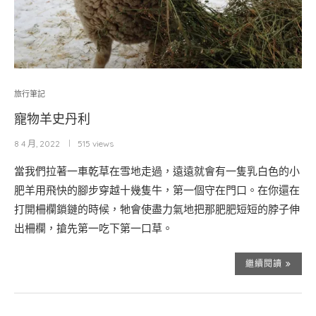
旅行筆記
寵物羊史丹利
8 4 月, 2022
515 views
當我們拉著一車乾草在雪地走過，遠遠就會有一隻乳白色的小
肥羊用飛快的腳步穿越十幾隻牛，第一個守在門口。在你還在
打開柵欄鎖鏈的時候，牠會使盡力氣地把那肥肥短短的脖子伸
出柵欄，搶先第一吃下第一口草。
繼續閱讀