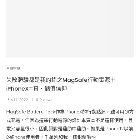
日雜筆記
失敗體驗都是我的錯之MagSafe行動電源＋
iPhoneX=真・儲值信仰
18 6 月, 2022
819 views
MagSafe Battery Pack作為iPhoneX的行動點源，雖可用Qi方
式充電，但因為這顆行動電源的設計本質本不是這樣使用，且
電池容量很小，因此絕對是雞肋中雞肋。如果是iPhone12以前
的iPhone使用者，千萬別和我一樣犯傻啦～