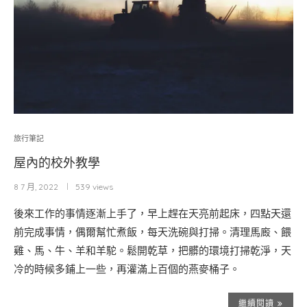
旅行筆記
屋內的校外教學
8 7 月, 2022
539 views
後來工作的事情逐漸上手了，早上趕在天亮前起床，四點天還
前完成事情，偶爾幫忙煮飯，每天洗碗與打掃。清理馬廄、餵
雞、馬、牛、羊和羊駝。鬆開乾草，把髒的環境打掃乾淨，天
冷的時候多鋪上一些，再灌滿上百個的燕麥桶子。
繼續閱讀