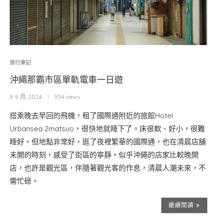
旅行筆記
沖繩那霸市區單軌電車一日遊
8 9 月, 2024
954 views
搭乘晚去早回的飛機，租了國際通附近的旅館Hotel
Urbansea 2matsuo，很快地就睡下了。床很軟、好小，很難
睡好。但地點非常好，逛了夜裡繁華的國際通，也在清晨店舖
未開的時刻，感受了街區的寧靜。似乎沖繩的店家比較晚開
店，也許是觀光區，伴隨著觀光客的作息，清晨人潮未來，不
需忙碌。
繼續閱讀