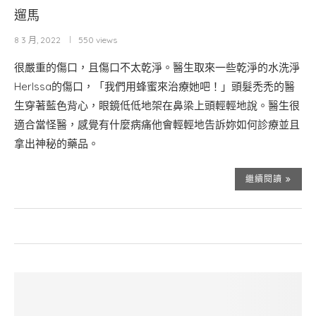
遛馬
8 3 月, 2022
550 views
很嚴重的傷口，且傷口不太乾淨。醫生取來一些乾淨的水洗淨
HerIssa的傷口，「我們用蜂蜜來治療她吧！」頭髮禿禿的醫
生穿著藍色背心，眼鏡低低地架在鼻梁上頭輕輕地說。醫生很
適合當怪醫，感覺有什麼病痛他會輕輕地告訴妳如何診療並且
拿出神秘的藥品。
繼續閱讀