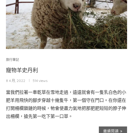
旅行筆記
寵物羊史丹利
8 4 月, 2022
514 views
當我們拉著一車乾草在雪地走過，遠遠就會有一隻乳白色的小
肥羊用飛快的腳步穿越十幾隻牛，第一個守在門口。在你還在
打開柵欄鎖鏈的時候，牠會使盡力氣地把那肥肥短短的脖子伸
出柵欄，搶先第一吃下第一口草。
繼續閱讀